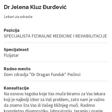
Dr Jelena Kluz Đurđević
Lekari za odrasle
Pozicija
SPECIJALISTA FIZIKALNE MEDICINE I REHABILITACIJE
Specijalnost
Fizijatar
Radno mesto
Dom zdravlja "Dr Dragan Funduk" Pećinci
Konsultacije
Na osnovu tegoba koje Vas muče biramo za Vas lekara
koji je najbolji izbor za Vaš problem, zato nam je važno
da znamo šta Vas ili Vašeg bližnjeg muči. Radimo
kompletnu dijagnostiku, laboratoriju, terapiju i manje