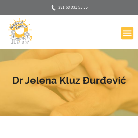
381 69 331 55 55
Dr Jelena Kluz Đurđević