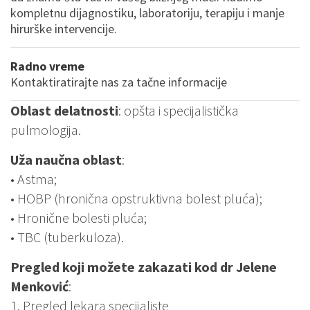
kompletnu dijagnostiku, laboratoriju, terapiju i manje
hirurške intervencije.
Radno vreme
Kontaktiratirajte nas za tačne informacije
Oblast delatnosti
: opšta i specijalistička
pulmologija.
Uža naučna oblast
:
• Astma;
• HOBP (hronična opstruktivna bolest pluća);
• Hronične bolesti pluća;
• TBC (tuberkuloza).
Pregled koji možete zakazati kod dr Jelene
Menković
:
1. Pregled lekara specijaliste