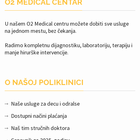
O2 MEDICAL CENTAR
U našem O2 Medical centru možete dobiti sve usluge
na jednom mestu, bez čekanja.
Radimo kompletnu dijagnostiku, laboratoriju, terapiju i
manje hirurške intervencije.
O NAŠOJ POLIKLINICI
Naše usluge za decu i odralse
Dostupni načini plaćanja
Naš tim stručnih doktora