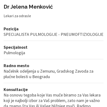
Dr Jelena Menković
Lekari za odrasle
Pozicija
SPECIJALISTA PULMOLOGIJE - PNEUMOFTIZIOLOGIJE
Specijalnost
Pulmologija
Radno mesto
Načelnik odeljenja u Zemunu, Gradskog Zavoda za
plućne bolesti u Beogradu
Konsultacije
Na osnovu tegoba koje Vas muče biramo za Vas lekara
koji je najbolji izbor za Vaš problem, zato nam je važno
da znamo šta Vas ili Vašeg bližnjeg muči. Radimo