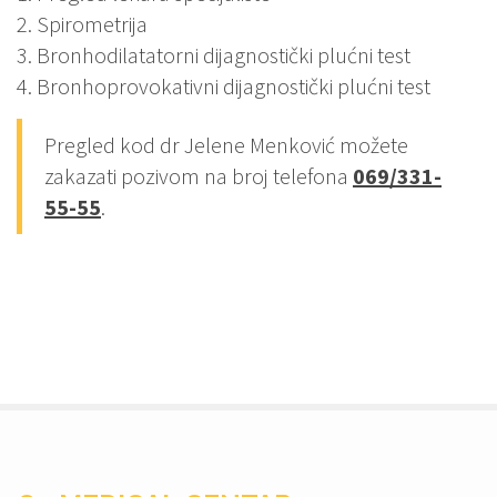
2. Spirometrija
3. Bronhodilatatorni dijagnostički plućni test
4. Bronhoprovokativni dijagnostički plućni test
Pregled kod dr Jelene Menković možete
zakazati pozivom na broj telefona
069/331-
55-55
.