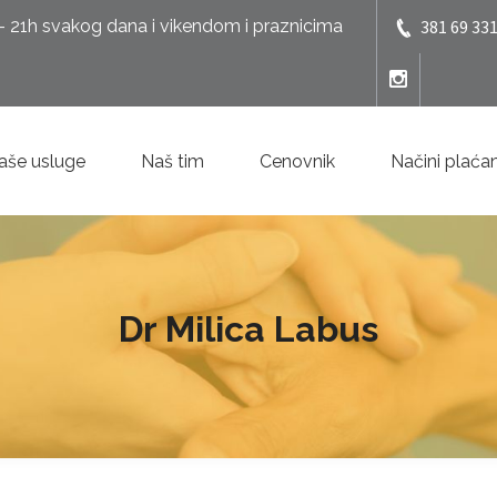
 21h svakog dana i vikendom i praznicima
381 69 331
aše usluge
Naš tim
Cenovnik
Načini plaća
Dr Milica Labus