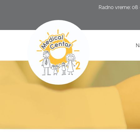
Radno vreme: 08 -
N