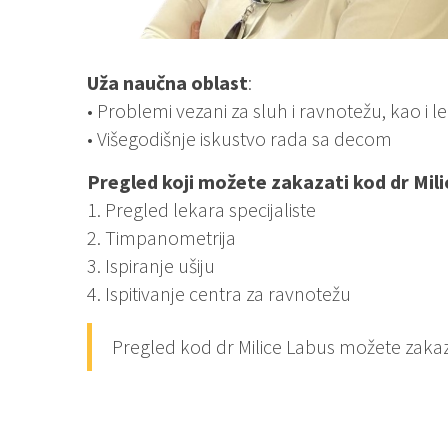
Uža naučna oblast
:
• Problemi vezani za sluh i ravnotežu, kao i l
• Višegodišnje iskustvo rada sa decom
Pregled koji možete zakazati kod dr Mil
1. Pregled lekara specijaliste
2. Timpanometrija
3. Ispiranje ušiju
4. Ispitivanje centra za ravnotežu
Pregled kod dr Milice Labus možete zakaz