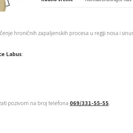
ečenje hroničnih zapaljenskih procesa u regiji nosa i sinu
ice Labus
:
ati pozivom na broj telefona
069/331-55-55
.