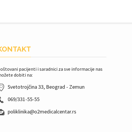
KONTAKT
oštovani pacijenti i saradnici za sve informacije nas
ožete dobiti na:
Svetotrojčina 33, Beograd - Zemun
069/331-55-55
poliklinika@o2medicalcentar.rs