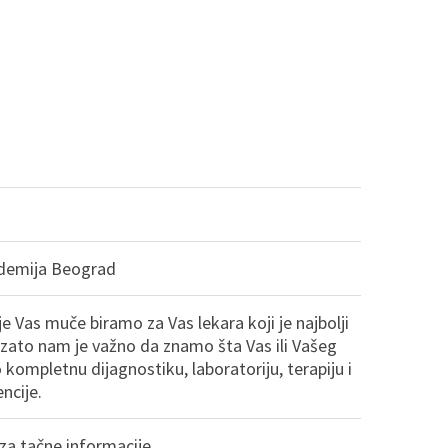
demija Beograd
 Vas muče biramo za Vas lekara koji je najbolji
 zato nam je važno da znamo šta Vas ili Vašeg
kompletnu dijagnostiku, laboratoriju, terapiju i
ncije.
 za tačne informacije