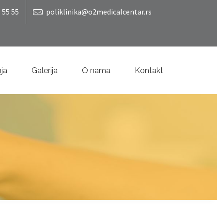
 55 55
poliklinika@o2medicalcentar.rs
nja
Galerija
O nama
Kontakt