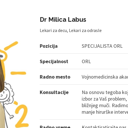
Dr Milica Labus
Lekari za decu
,
Lekari za odrasle
Pozicija
SPECIJALISTA ORL
Specijalnost
ORL
Radno mesto
Vojnomedicinska aka
Konsultacije
Na osnovu tegoba koje
izbor za Vaš problem,
bližnjeg muči. Radimo 
manje hirurške interve
Radno vreme
Kontaktiratirajte nas