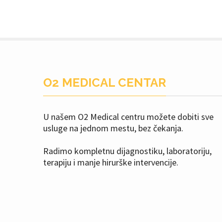
O2 MEDICAL CENTAR
U našem O2 Medical centru možete dobiti sve
usluge na jednom mestu, bez čekanja.
Radimo kompletnu dijagnostiku, laboratoriju,
terapiju i manje hirurške intervencije.