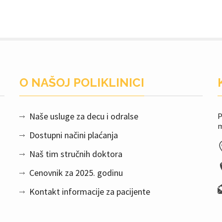
O NAŠOJ POLIKLINICI
Naše usluge za decu i odralse
P
m
Dostupni načini plaćanja
Naš tim stručnih doktora
Cenovnik za 2025. godinu
Kontakt informacije za pacijente